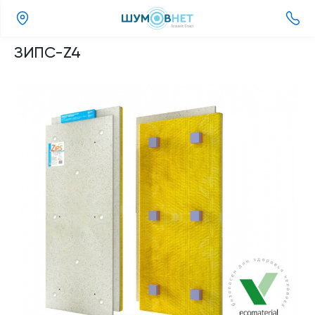
(343)
ЗИПС-Z4
357-
98-
11