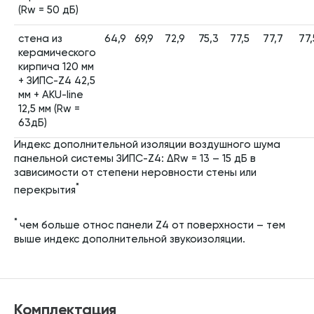
(Rw = 50 дБ)
стена из
64,9
69,9
72,9
75,3
77,5
77,7
77,
керамического
кирпича 120 мм
+ ЗИПС-Z4 42,5
мм + AKU-line
12,5 мм (Rw =
63дБ)
Индекс дополнительной изоляции воздушного шума
панельной системы ЗИПС-Z4: ΔRw = 13 – 15 дБ в
зависимости от степени неровности стены или
*
перекрытия
*
чем больше относ панели Z4 от поверхности – тем
выше индекс дополнительной звукоизоляции.
Комплектация