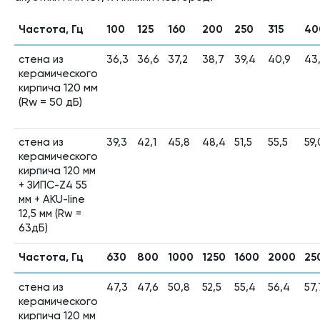
Частота, Гц
100
125
160
200
250
315
40
стена из
36,3
36,6
37,2
38,7
39,4
40,9
43
керамического
кирпича
120 мм
(Rw = 50 дБ)
стена из
39,3
42,1
45,8
48,4
51,5
55,5
59,
керамического
кирпича 120 мм
+ ЗИПС-Z4 55
мм + AKU-line
12,5 мм (Rw =
63дБ)
Частота, Гц
630
800
1000
1250
1600
2000
25
стена из
47,3
47,6
50,8
52,5
55,4
56,4
57,
керамического
кирпича 120 мм