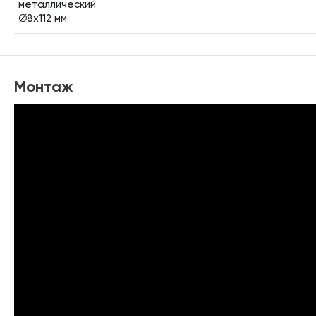
металлический
∅8х112 мм
Монтаж