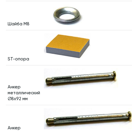
Шайба M8
ST-опора
Анкер
металлический
∅8х92 мм
Анкер