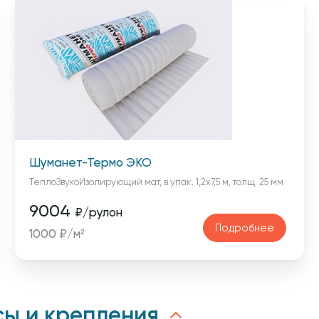
Шуманет-Термо ЭКО
ТеплоЗвукоИзолирующий мат, в упак. 1,2х7,5 м, толщ. 25 мм
9004
₽/рулон
Подробнее
1000 ₽/м²
ы и крепления